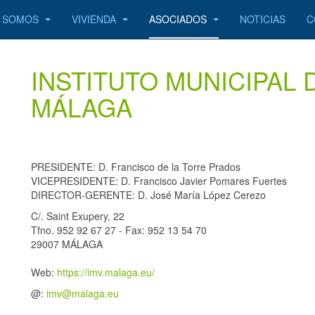
S SOMOS
VIVIENDA
ASOCIADOS
NOTICIAS
C
INSTITUTO MUNICIPAL 
MÁLAGA
PRESIDENTE: D. Francisco de la Torre Prados
VICEPRESIDENTE: D. Francisco Javier Pomares Fuertes
DIRECTOR-GERENTE: D. José María López Cerezo
C/. Saint Exupery, 22
Tfno. 952 92 67 27 - Fax: 952 13 54 70
29007 MÁLAGA
Web:
https://imv.malaga.eu/
@:
imv@malaga.eu